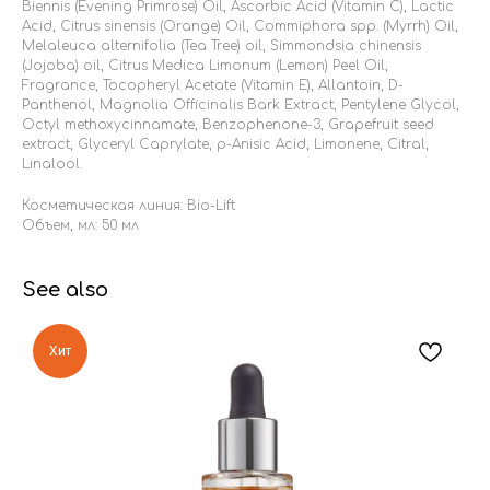
Biennis (Evening Primrose) Oil, Ascorbic Acid (Vitamin C), Lactic
Acid, Citrus sinensis (Orange) Oil, Commiphora spp. (Myrrh) Oil,
Melaleuca alternifolia (Tea Tree) oil, Simmondsia chinensis
(Jojoba) oil, Citrus Medica Limonum (Lemon) Peel Oil,
Fragrance, Tocopheryl Acetate (Vitamin E), Allantoin, D-
Panthenol, Magnolia Officinalis Bark Extract, Pentylene Glycol,
Octyl methoxycinnamate, Benzophenone-3, Grapefruit seed
extract, Glyceryl Caprylate, p-Anisic Acid, Limonene, Citral,
Linalool.
Косметическая линия: Bio-Lift
Объем, мл: 50 мл
See also
Хит