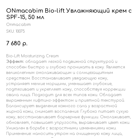
ONmacabim Bio-lift Увлажняющий крем с
SPF-15, 50 мл
Onmacabim
SKU:
10075
7 680
р.
Bio-Lift Moisturizing Cream
Эффект:
обладает легкой подвижной структурой и
способен быстро и глубоко проникать в кожу. Является
великолепным омолаживающим и солнцезащитным
средством. Восстанавливает увядающую кожу,
устраняет мелкие морщины, уменьшает глубокие,
подтягивает и укрепляет кожу, способствуя коррекции
овала лица. Подходит для всех типов кожи. Обладает
выраженным лифтинг-эффектом и приятной текстурой.
Балансирует выделение кожного сала у возрастной
жирной кожи, снимает воспаления. Глубоко питает сухую
кожу, восстанавливает барьерные функции. Омолаживает,
обновляет, повышает упругость, выравнивает цвет кожи.
Уникален в борьбе с возрастными изменениями кожи.
Применение: наносить утром на очищенную кожу лица,