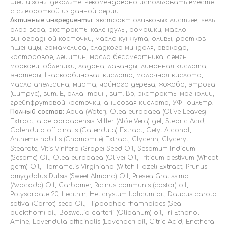
шеи и зоны декольте. Рекомендовано использовать вместе
с сывороткой из данной серии.
Активные ингредиенты:
экстракт оливковых листьев, гель
алоэ вера, экстракты календулы, ромашки, масло
виноградной косточки, масла кунжута, оливы, ростков
пшеницы, гамамелиса, сладкого миндаля, авокадо,
касторовое, лецитин, масла бессмертника, семян
моркови, облепихи, ладана, лаванды, лимонная кислота,
энотеры, L-аскорбиновая кислота, молочная кислота,
масла апельсина, мирта, чайного дерева, жожоба, этрога
(цитрус), вит. Е, аллантоин, вит. В5, экстракты магнолии,
грейпфрутовой косточки, анисовая кислота, УФ- фильтр.
Полный состав:
Aqua (Water), Olea europaea (Olive Leaves)
Extract, aloe barbadensis Miller (Alóe Vera) gel, Stearic Acid,
Calendula officinalis (Calendula) Extract, Cetyl Alcohol,
Anthemis nobilis (Chamomile) Extract, Glycerin, Glyceryl
Stearate, Vitis Vinifera (Grape) Seed Oil, Sesamum Indicum
(Sesame) Oil, Olea europaea (Olive) Oil, Triticum aestivum (Wheat
germ) Oil, Hamamelis Virginiana (Witch Hazel) Extract, Prunus
amygdalus Dulsis (Sweet Almond) Oil, Presea Gratissima
(Avocado) Oil, Carbomer, Ricinus communis (castor) oil,
Polysorbate 20, Lecithin, Helicrystum Italicum oil, Daucus carota
sativa (Carrot) seed Oil, Hippophae rhamnoides (Sea-
buckthorn) oil, Boswellia carterii (Olibanum) oil, Tri Ethanol
Amine, Lavendula officinalis (Lavender) oil, Citric Acid, Enethera