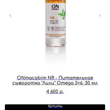
ONmacabim NR - Питательная
O
сыворотка "Лили" Omega 3+6, 30 мл
4 600
р.
Купить