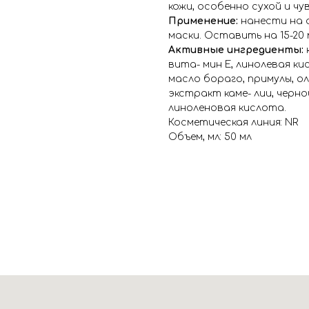
кожи, особенно сухой и ч
Применение:
нанести на о
маски. Оставить на 15-20
Активные ингредиенты:
вита- мин Е, линолевая ки
масло бораго, примулы, ол
экстракт каме- лии, черн
линоленовая кислота.
Косметическая линия: NR
Объем, мл: 50 мл