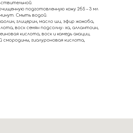
увствительной.
чищенную подготовленную кожу 2б5 – 3 мл
 минут. Смыть водой.
каолин, глицерин, масло ши, эфир жожоба,
слота, воск семян подсолну- ха, аллантоин,
еиновая кислота, воск и камедь акации,
ой смородины, гиалуроновая кислота,