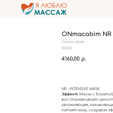
ONmacabim NR -
Onmacabim
10550
4160,00
р.
Купить
NR - INTENSIVE MASK
Эффект:
Маска с богатой 
восстанавливает целост
увлажняющее, заживляюще
питает кожу, создавая э